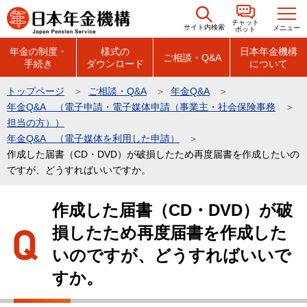
こ
チャット
の
サイト内検索
メニュー
ボット
ペ
年金の制度・
様式の
日本年金機構
ご相談・Q&A
手続き
ダウンロード
について
ー
ジ
トップページ
ご相談・Q&A
年金Q&A
の
年金Q&A （電子申請・電子媒体申請（事業主・社会保険事務
先
担当の方））
頭
年金Q&A （電子媒体を利用した申請）
作成した届書（CD・DVD）が破損したため再度届書を作成したいの
で
ですが、どうすればいいですか。
す
本
作成した届書（CD・DVD）が破
文
損したため再度届書を作成した
こ
こ
いのですが、どうすればいいで
か
すか。
ら