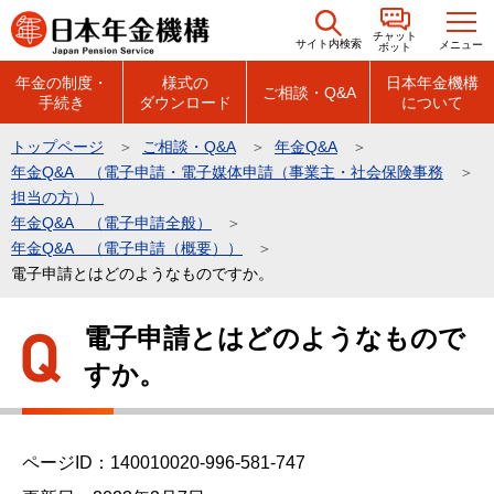
こ
チャット
の
サイト内検索
メニュー
ボット
ペ
年金の制度・
様式の
日本年金機構
ご相談・Q&A
手続き
ダウンロード
について
ー
ジ
トップページ
ご相談・Q&A
年金Q&A
の
年金Q&A （電子申請・電子媒体申請（事業主・社会保険事務
先
担当の方））
頭
年金Q&A （電子申請全般）
年金Q&A （電子申請（概要））
で
電子申請とはどのようなものですか。
す
本
電子申請とはどのようなもので
文
すか。
こ
こ
か
ら
ページID：140010020-996-581-747