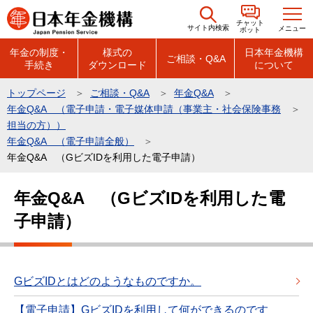
こ
チャット
の
サイト内検索
メニュー
ボット
ペ
年金の制度・
様式の
日本年金機構
ご相談・Q&A
手続き
ダウンロード
について
ー
ジ
トップページ
ご相談・Q&A
年金Q&A
の
年金Q&A （電子申請・電子媒体申請（事業主・社会保険事務
先
担当の方））
頭
年金Q&A （電子申請全般）
年金Q&A （GビズIDを利用した電子申請）
で
す
本
年金Q&A （GビズIDを利用した電
文
子申請）
こ
こ
か
ら
GビズIDとはどのようなものですか。
【電子申請】GビズIDを利用して何ができるのです