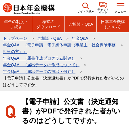
こ
チャット
の
サイト内検索
メニュー
ボット
ペ
年金の制度・
様式の
日本年金機構
ご相談・Q&A
手続き
ダウンロード
について
ー
ジ
トップページ
ご相談・Q&A
年金Q&A
の
年金Q&A （電子申請・電子媒体申請（事業主・社会保険事務
先
担当の方））
頭
年金Q&A （届書作成プログラム関連）
年金Q&A （届出データの作成について）
で
年金Q&A （届出データの提出・保存）
す
【電子申請】公文書（決定通知書）がPDFで発行された者がいるの
はどうしてですか。
本
【電子申請】公文書（決定通知
文
書）がPDFで発行された者がい
こ
こ
るのはどうしてですか。
か