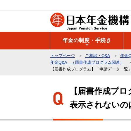
こ
の
ペ
ー
ジ
年金の制度・手続き
の
先
トップページ
ご相談・Q&A
年金Q
頭
年金Q&A （届書作成プログラム関連）
で
【届書作成プログラム】「申請データ一覧
す
本
文
【届書作成プロ
こ
表示されないの
こ
か
ら