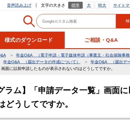
サイトマ
音声読み上げ
文字の大きさ
標準
大
特大
様式のダウンロード
ご相談・Q&A
&A
年金Q&A （電子申請・電子媒体申請（事業主・社会保険事
年金Q&A （届出データの作成について）
年金Q&A （届出デ
」画面に以前申請したものが表示されないのはどうしてですか。
グラム】「申請データ一覧」画面に
はどうしてですか。