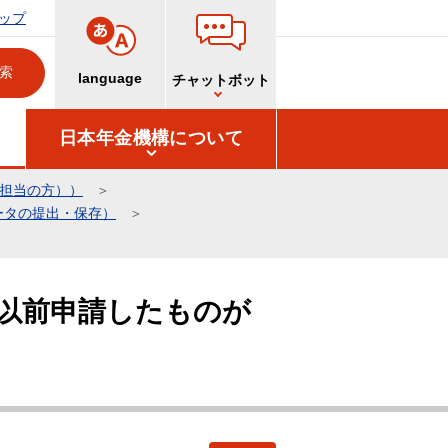
ップ
language
チャットボット
日本年金機構について
務担当の方））
ータの提出・保存）
以前申請したものが