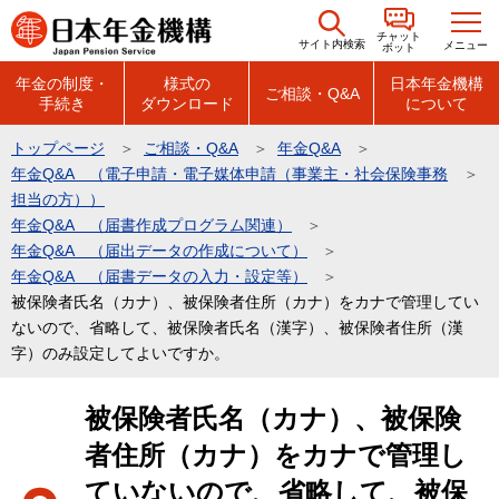
こ
チャット
の
サイト内検索
メニュー
ボット
ペ
年金の制度・
様式の
日本年金機構
ご相談・Q&A
手続き
ダウンロード
について
ー
ジ
トップページ
ご相談・Q&A
年金Q&A
の
年金Q&A （電子申請・電子媒体申請（事業主・社会保険事務
先
担当の方））
頭
年金Q&A （届書作成プログラム関連）
年金Q&A （届出データの作成について）
で
年金Q&A （届書データの入力・設定等）
す
被保険者氏名（カナ）、被保険者住所（カナ）をカナで管理してい
ないので、省略して、被保険者氏名（漢字）、被保険者住所（漢
字）のみ設定してよいですか。
本
被保険者氏名（カナ）、被保険
文
者住所（カナ）をカナで管理し
こ
こ
ていないので、省略して、被保