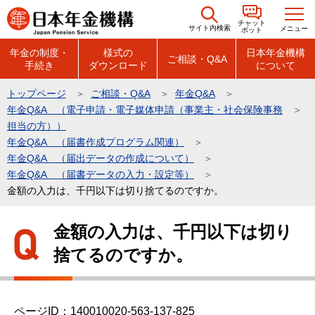
こ
チャット
の
サイト内検索
メニュー
ボット
ペ
年金の制度・
様式の
日本年金機構
ご相談・Q&A
手続き
ダウンロード
について
ー
ジ
トップページ
ご相談・Q&A
年金Q&A
の
年金Q&A （電子申請・電子媒体申請（事業主・社会保険事務
先
担当の方））
頭
年金Q&A （届書作成プログラム関連）
年金Q&A （届出データの作成について）
で
年金Q&A （届書データの入力・設定等）
す
金額の入力は、千円以下は切り捨てるのですか。
本
金額の入力は、千円以下は切り
文
捨てるのですか。
こ
こ
か
ら
ページID：140010020-563-137-825