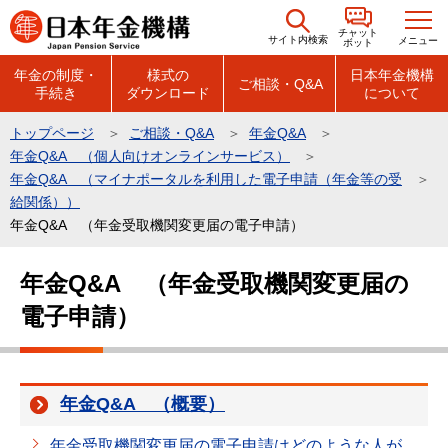
こ
チャット
の
サイト内検索
メニュー
ボット
ペ
年金の制度・
様式の
日本年金機構
ご相談・Q&A
手続き
ダウンロード
について
ー
ジ
トップページ
ご相談・Q&A
年金Q&A
の
年金Q&A （個人向けオンラインサービス）
先
年金Q&A （マイナポータルを利用した電子申請（年金等の受
頭
給関係））
年金Q&A （年金受取機関変更届の電子申請）
で
す
本
年金Q&A （年金受取機関変更届の
文
電子申請）
こ
こ
か
ら
年金Q&A （概要）
年金受取機関変更届の電子申請はどのような人が