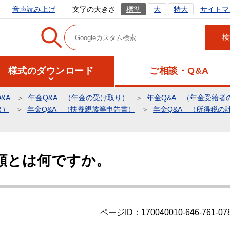
サイトマ
音声読み上げ
文字の大きさ
標準
大
特大
様式のダウンロード
ご相談・Q&A
&A
年金Q&A （年金の受け取り）
年金Q&A （年金受給者
出）
年金Q&A （扶養親族等申告書）
年金Q&A （所得税の
額とは何ですか。
ページID：170040010-646-761-07