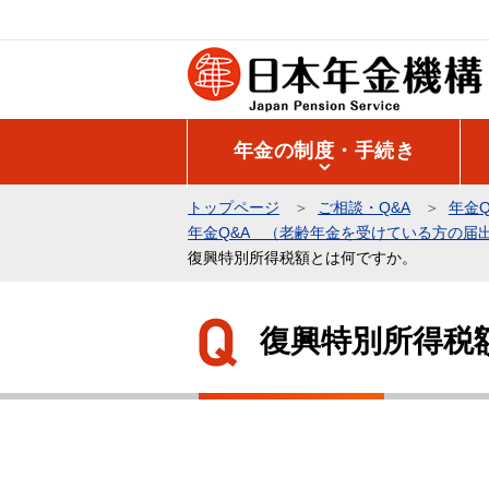
こ
の
ペ
ー
ジ
年金の制度・手続き
の
先
トップページ
ご相談・Q&A
年金Q
頭
年金Q&A （老齢年金を受けている方の届
で
復興特別所得税額とは何ですか。
す
本
文
復興特別所得税
こ
こ
か
ら