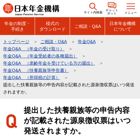
こ
チャット
の
サイト内検索
メニュー
ボット
ペ
年金の制度・
様式の
日本年金機構
ご相談・Q&A
手続き
ダウンロード
について
ー
ジ
トップページ
ご相談・Q&A
年金Q&A
の
年金Q&A （年金の受け取り）
先
年金Q&A （年金受給者の各種届出）
頭
年金Q&A （老齢年金を受けている方の届出）
年金Q&A （扶養親族等申告書）
で
年金Q&A （所得税の計算）
す
提出した扶養親族等の申告内容が記載された源泉徴収票はいつ発送
されますか。
本
提出した扶養親族等の申告内容
文
が記載された源泉徴収票はいつ
こ
こ
発送されますか。
か