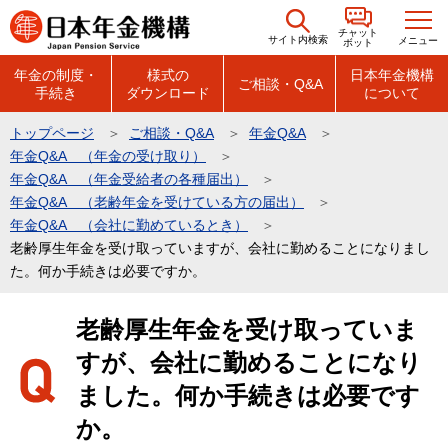
こ
チャット
の
サイト内検索
メニュー
ボット
ペ
年金の制度・
様式の
日本年金機構
ご相談・Q&A
手続き
ダウンロード
について
ー
ジ
トップページ
ご相談・Q&A
年金Q&A
の
年金Q&A （年金の受け取り）
先
年金Q&A （年金受給者の各種届出）
頭
年金Q&A （老齢年金を受けている方の届出）
年金Q&A （会社に勤めているとき）
で
老齢厚生年金を受け取っていますが、会社に勤めることになりまし
す
た。何か手続きは必要ですか。
本
老齢厚生年金を受け取っていま
文
すが、会社に勤めることになり
こ
こ
ました。何か手続きは必要です
か
か。
ら