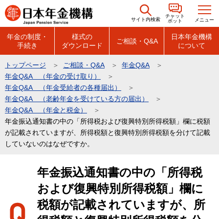
こ
チャット
の
サイト内検索
メニュー
ボット
ペ
年金の制度・
様式の
日本年金機構
ご相談・Q&A
手続き
ダウンロード
について
ー
ジ
トップページ
ご相談・Q&A
年金Q&A
の
年金Q&A （年金の受け取り）
先
年金Q&A （年金受給者の各種届出）
頭
年金Q&A （老齢年金を受けている方の届出）
年金Q&A （年金と税金）
で
年金振込通知書の中の「所得税および復興特別所得税額」欄に税額
す
が記載されていますが、所得税額と復興特別所得税額を分けて記載
していないのはなぜですか。
本
年金振込通知書の中の「所得税
文
および復興特別所得税額」欄に
こ
こ
税額が記載されていますが、所
か