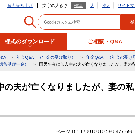
サイトマ
音声読み上げ
文字の大きさ
標準
大
特大
様式のダウンロード
ご相談・Q&A
&A
年金Q&A （年金の受け取り）
年金Q&A （年金の受け
（遺族基礎年金）
国民年金に加入中の夫が亡くなりましたが、妻の
中の夫が亡くなりましたが、妻の私
ページID：170010010-580-477-696