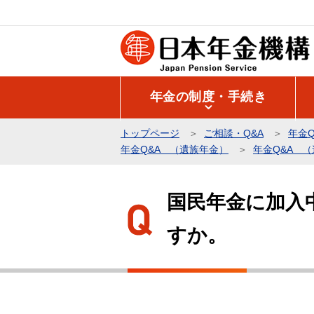
こ
の
ペ
ー
ジ
年金の制度・手続き
の
先
トップページ
ご相談・Q&A
年金Q
頭
年金Q&A （遺族年金）
年金Q&A 
で
本
す
文
国民年金に加入
こ
すか。
こ
か
ら