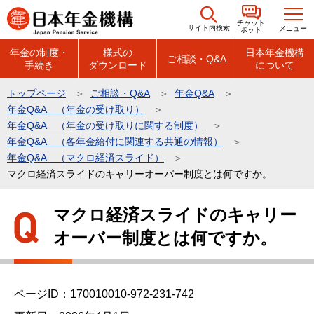
こ
チャット
の
サイト内検索
メニュー
ボット
ペ
年金の制度・
様式の
日本年金機構
ご相談・Q&A
手続き
ダウンロード
について
ー
ジ
トップページ
ご相談・Q&A
年金Q&A
の
年金Q&A （年金の受け取り）
先
年金Q&A （年金の受け取りに関する制度）
頭
年金Q&A （各年金給付に関連する共通の情報）
年金Q&A （マクロ経済スライド）
で
マクロ経済スライドのキャリーオーバー制度とは何ですか。
す
本
マクロ経済スライドのキャリー
文
オーバー制度とは何ですか。
こ
こ
か
ら
ページID：170010010-972-231-742