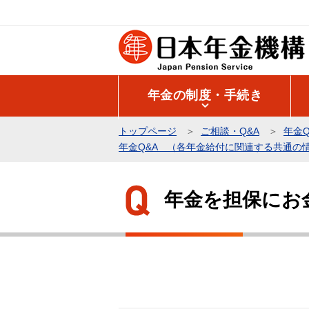
こ
の
ペ
ー
ジ
年金の制度・手続き
の
先
トップページ
ご相談・Q&A
年金Q
頭
年金Q&A （各年金給付に関連する共通の
で
本
す
文
年金を担保にお
こ
こ
か
ら