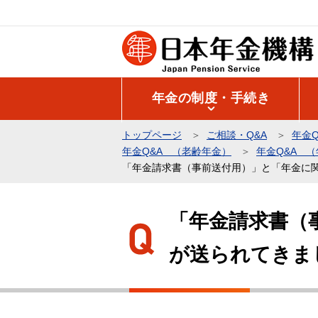
こ
の
ペ
ー
ジ
年金の制度・手続き
の
先
トップページ
ご相談・Q&A
年金Q
頭
年金Q&A （老齢年金）
年金Q&A 
で
「年金請求書（事前送付用）」と「年金に
す
本
文
「年金請求書（
こ
が送られてきま
こ
か
ら