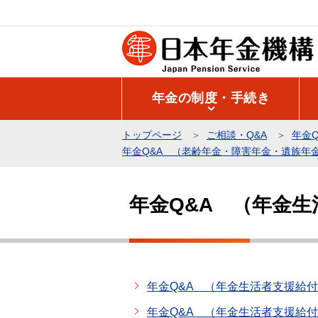
こ
の
ペ
ー
ジ
年金の制度・手続き
の
先
トップページ
ご相談・Q&A
年金Q
頭
年金Q&A （老齢年金・障害年金・遺族年
で
本
す
文
年金Q&A （年金
こ
こ
か
ら
年金Q&A （年金生活者支援給
年金Q&A （年金生活者支援給