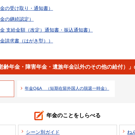
付金の受け取り・通知書）
付金の継続認定）
付金 支給金額（改定）通知書・振込通知書）
付金請求書（はがき型））
（老齢年金・障害年金・遺族年金以外のその他の給付）」
年金Q&A （短期在留外国人の脱退一時金）
年金のことをしらべる
シーン別ガイド
ね