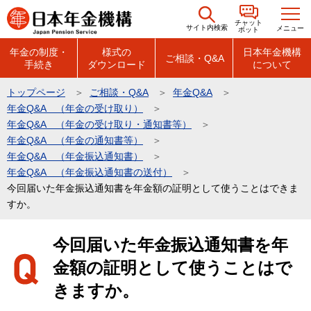
こ
チャット
の
サイト内検索
メニュー
ボット
ペ
年金の制度・
様式の
日本年金機構
ご相談・Q&A
手続き
ダウンロード
について
ー
ジ
トップページ
ご相談・Q&A
年金Q&A
の
年金Q&A （年金の受け取り）
先
年金Q&A （年金の受け取り・通知書等）
頭
年金Q&A （年金の通知書等）
年金Q&A （年金振込通知書）
で
年金Q&A （年金振込通知書の送付）
す
今回届いた年金振込通知書を年金額の証明として使うことはできま
すか。
本
今回届いた年金振込通知書を年
文
金額の証明として使うことはで
こ
こ
きますか。
か