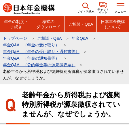
こ
チャット
の
サイト内検索
メニュー
ボット
ペ
年金の制度・
様式の
日本年金機構
ご相談・Q&A
手続き
ダウンロード
について
ー
ジ
トップページ
ご相談・Q&A
年金Q&A
の
年金Q&A （年金の受け取り）
先
年金Q&A （年金の受け取り・通知書等）
頭
年金Q&A （年金の通知書等）
年金Q&A （公的年金等の源泉徴収票）
で
老齢年金から所得税および復興特別所得税が源泉徴収されていませ
す
んが、なぜでしょうか。
本
老齢年金から所得税および復興
文
特別所得税が源泉徴収されてい
こ
こ
ませんが、なぜでしょうか。
か
ら