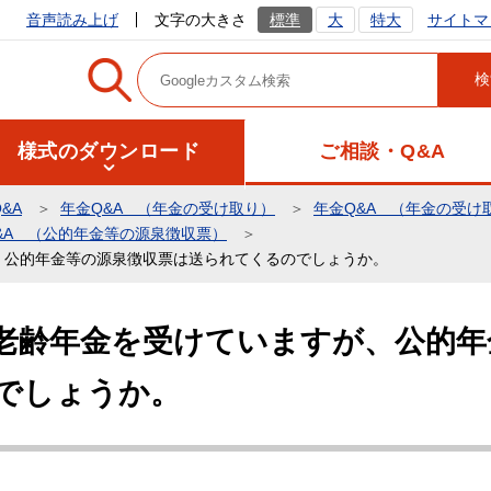
サイトマ
音声読み上げ
文字の大きさ
標準
大
特大
様式のダウンロード
ご相談・Q&A
&A
年金Q&A （年金の受け取り）
年金Q&A （年金の受け
&A （公的年金等の源泉徴収票）
、公的年金等の源泉徴収票は送られてくるのでしょうか。
老齢年金を受けていますが、公的年
でしょうか。