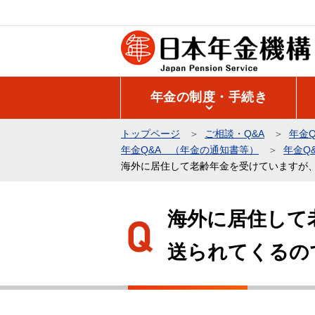
こ
の
ペ
ー
ジ
年金の制度・手続き
の
先
トップページ
ご相談・Q&A
年金Q
頭
年金Q&A （年金の通知書等）
年金Q
で
海外に居住して老齢年金を受けていますが
す
本
文
海外に居住して
こ
送られてくるの
こ
か
ら