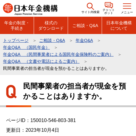
こ
チャット
の
サイト内検索
メニュー
ボット
ペ
年金の制度・
様式の
日本年金機構
ご相談・Q&A
手続き
ダウンロード
について
ー
ジ
トップページ
ご相談・Q&A
年金Q&A
の
年金Q&A （国民年金）
先
年金Q&A （民間事業者による国民年金保険料のご案内）
頭
年金Q&A （文書や電話によるご案内）
民間事業者の担当者が現金を預かることはありますか。
で
す
本
民間事業者の担当者が現金を預
文
かることはありますか。
こ
こ
か
ら
ページID：150010-546-803-381
更新日：2023年10月4日