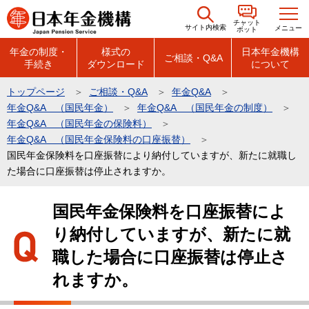
こ
チャット
の
サイト内検索
メニュー
ボット
ペ
年金の制度・
様式の
日本年金機構
ご相談・Q&A
手続き
ダウンロード
について
ー
ジ
トップページ
ご相談・Q&A
年金Q&A
の
年金Q&A （国民年金）
年金Q&A （国民年金の制度）
先
年金Q&A （国民年金の保険料）
頭
年金Q&A （国民年金保険料の口座振替）
国民年金保険料を口座振替により納付していますが、新たに就職し
で
た場合に口座振替は停止されますか。
す
本
国民年金保険料を口座振替によ
文
り納付していますが、新たに就
こ
こ
職した場合に口座振替は停止さ
か
れますか。
ら