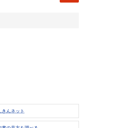
んきんネット
知書の見方を調べる