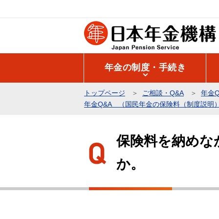
こ
の
ペ
ー
ジ
年金の制度・手続き
の
先
トップページ
ご相談・Q&A
年金Q
頭
年金Q&A （国民年金の保険料（制度説明
で
本
す
文
保険料を納めな
こ
か。
こ
か
ら