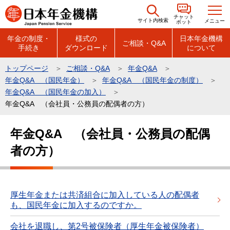
こ
チャット
の
サイト内検索
メニュー
ボット
ペ
年金の制度・
様式の
日本年金機構
ご相談・Q&A
手続き
ダウンロード
について
ー
ジ
トップページ
ご相談・Q&A
年金Q&A
の
年金Q&A （国民年金）
年金Q&A （国民年金の制度）
先
年金Q&A （国民年金の加入）
頭
年金Q&A （会社員・公務員の配偶者の方）
で
本
年金Q&A （会社員・公務員の配偶
す
文
者の方）
こ
こ
か
ら
厚生年金または共済組合に加入している人の配偶者
も、国民年金に加入するのですか。
会社を退職し、第2号被保険者（厚生年金被保険者）