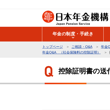
こ
の
ペ
ー
ジ
年金の制度・手続き
の
先
トップページ
ご相談・Q&A
年金Q
頭
年金Q&A （社会保険料の控除証明）
で
本
す
文
控除証明書の送
こ
こ
か
ら