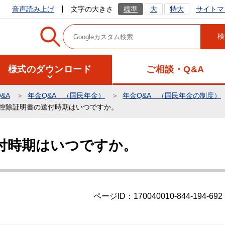
サイトマ
音声読み上げ
文字の大きさ
標準
大
特大
様式のダウンロード
ご相談・Q&A
&A
年金Q&A （国民年金）
年金Q&A （国民年金の制度）
控除証明書の送付時期はいつですか。
付時期はいつですか。
ページID：170040010-844-194-692