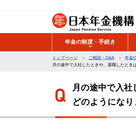
こ
の
ペ
ー
ジ
年金の制度・手続き
の
先
トップページ
ご相談・Q&A
年金Q
頭
月の途中で入社したときや、退職したとき
で
本
す
文
月の途中で入社
こ
どのようになり
こ
か
ら