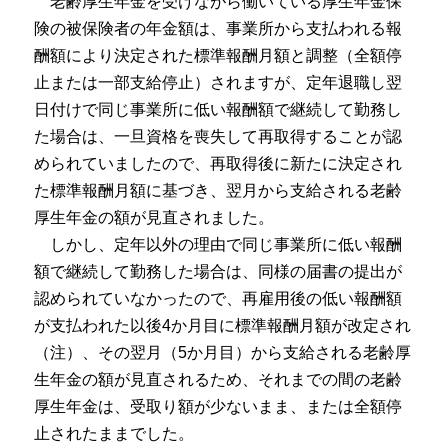
老齢厚生年金を受けながら働いている厚生年金保
険の被保険者の年金額は、事業所から支払われる報
酬額により決定された標準報酬月額と調整（全額停
止または一部支給停止）されますが、定年退職し翌
日付けで同じ事業所に低い報酬額で継続して勤務し
た場合は、一旦資格を喪失して再取得することが認
められていましたので、再取得後に新たに決定され
た標準報酬月額に基づき、翌月から支給される老齢
厚生年金の額が見直されました。
しかし、定年以外の理由で同じ事業所に低い報酬
額で継続して勤務した場合は、同様の届書の提出が
認められていなかったので、再雇用後の低い報酬額
が支払われた以後4か月目に標準報酬月額が改定され
（注）、その翌月（5か月目）から支給される老齢厚
生年金の額が見直されるため、それまでの間の老齢
厚生年金は、受取り額が少ないまま、または全額停
止されたままでした。