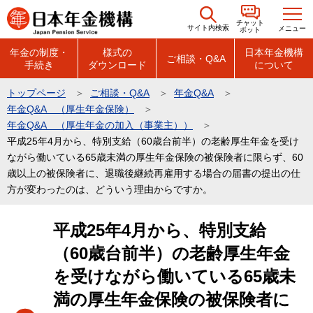
こ
チャット
の
サイト内検索
メニュー
ボット
ペ
年金の制度・
様式の
日本年金機構
ご相談・Q&A
手続き
ダウンロード
について
ー
ジ
トップページ
ご相談・Q&A
年金Q&A
の
年金Q&A （厚生年金保険）
先
年金Q&A （厚生年金の加入（事業主））
頭
平成25年4月から、特別支給（60歳台前半）の老齢厚生年金を受け
ながら働いている65歳未満の厚生年金保険の被保険者に限らず、60
で
歳以上の被保険者に、退職後継続再雇用する場合の届書の提出の仕
す
方が変わったのは、どういう理由からですか。
本
平成25年4月から、特別支給
文
（60歳台前半）の老齢厚生年金
こ
こ
を受けながら働いている65歳未
か
満の厚生年金保険の被保険者に
ら