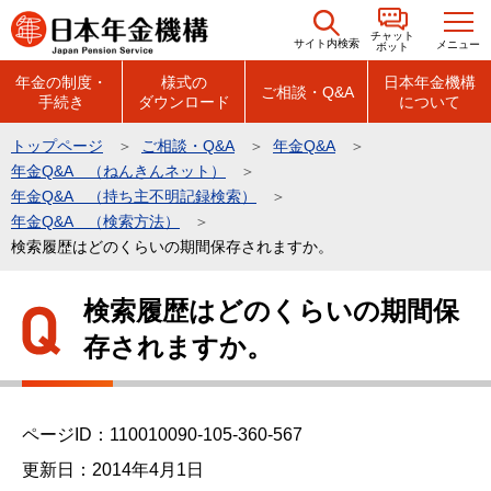
こ
チャット
の
サイト内検索
メニュー
ボット
ペ
年金の制度・
様式の
日本年金機構
ご相談・Q&A
手続き
ダウンロード
について
ー
ジ
トップページ
ご相談・Q&A
年金Q&A
の
年金Q&A （ねんきんネット）
先
年金Q&A （持ち主不明記録検索）
頭
年金Q&A （検索方法）
検索履歴はどのくらいの期間保存されますか。
で
す
本
検索履歴はどのくらいの期間保
文
存されますか。
こ
こ
か
ら
ページID：110010090-105-360-567
更新日：2014年4月1日