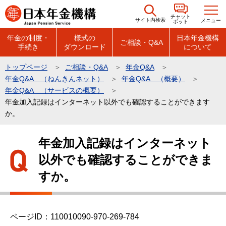
こ
チャット
の
サイト内検索
メニュー
ボット
ペ
年金の制度・
様式の
日本年金機構
ご相談・Q&A
手続き
ダウンロード
について
ー
ジ
トップページ
ご相談・Q&A
年金Q&A
の
年金Q&A （ねんきんネット）
年金Q&A （概要）
先
年金Q&A （サービスの概要）
頭
年金加入記録はインターネット以外でも確認することができます
か。
で
す
本
年金加入記録はインターネット
文
以外でも確認することができま
こ
こ
すか。
か
ら
ページID：110010090-970-269-784