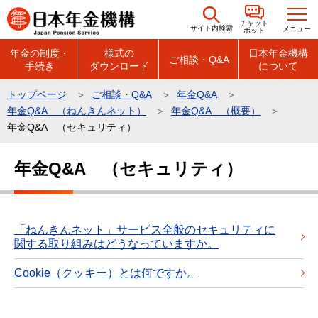
こ
チャット
の
サイト内検索
メニュー
ボット
ペ
年金の制度・
様式の
日本年金機構
ご相談・Q&A
手続き
ダウンロード
について
ー
ジ
トップページ
ご相談・Q&A
年金Q&A
の
年金Q&A （ねんきんネット）
年金Q&A （概要）
先
年金Q&A （セキュリティ）
頭
本
で
年金Q&A （セキュリティ）
文
す
こ
こ
か
「ねんきんネット」サービス全般のセキュリティに
関する取り組みはどうなっていますか。
ら
Cookie（クッキー）とは何ですか。