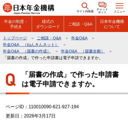
こ
チャット
の
サイト内検索
メニュー
ボット
ペ
年金の制度・
様式の
日本年金機構
ご相談・Q&A
手続き
ダウンロード
について
ー
ジ
トップページ
ご相談・Q&A
年金Q&A
の
年金Q&A （ねんきんネット）
先
年金Q&A （届書の作成）
年金Q&A （届書全般）
頭
「届書の作成」で作った申請書は電子申請できますか。
で
本
「届書の作成」で作った申請書
す
文
は電子申請できますか。
こ
こ
か
ら
ページID：110010090-621-927-194
更新日：2026年3月17日