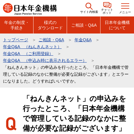
こ
チャット
の
サイト内検索
メニュー
ボット
ペ
年金の制度・
様式の
日本年金機構
ご相談・Q&A
手続き
ダウンロード
について
ー
ジ
トップページ
ご相談・Q&A
年金Q&A
の
年金Q&A （ねんきんネット）
先
年金Q&A （ご利用登録）
頭
年金Q&A （申込み時に表示されるエラー）
「ねんきんネット」の申込みを行ったところ、「日本年金機構で管
で
理している記録のなかに整備が必要な記録がございます」とエラー
す
になりました。どうすればいいですか。
本
「ねんきんネット」の申込みを
文
行ったところ、「日本年金機構
こ
こ
で管理している記録のなかに整
か
備が必要な記録がございます」
ら