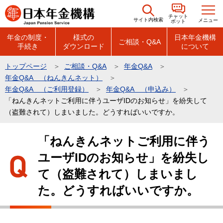
こ
チャット
の
サイト内検索
メニュー
ボット
ペ
年金の制度・
様式の
日本年金機構
ご相談・Q&A
手続き
ダウンロード
について
ー
ジ
トップページ
ご相談・Q&A
年金Q&A
の
年金Q&A （ねんきんネット）
先
年金Q&A （ご利用登録）
年金Q&A （申込み）
頭
「ねんきんネットご利用に伴うユーザIDのお知らせ」を紛失して
（盗難されて）しまいました。どうすればいいですか。
で
す
本
「ねんきんネットご利用に伴う
文
ユーザIDのお知らせ」を紛失し
こ
こ
て（盗難されて）しまいまし
か
た。どうすればいいですか。
ら