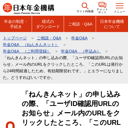
こ
チャット
の
サイト内検索
メニュー
ボット
ペ
年金の制度・
様式の
日本年金機構
ご相談・Q&A
手続き
ダウンロード
について
ー
ジ
トップページ
ご相談・Q&A
年金Q&A
の
年金Q&A （ねんきんネット）
先
年金Q&A （ご利用登録）
年金Q&A （申込み）
頭
「ねんきんネット」の申し込みの際、「ユーザID確認用URLのお知
らせ」メール内のURLをクリックしたところ、「このURLは発行か
で
ら24時間経過したため、有効期限切れです。」とエラーになりまし
す
た。どうすればいいですか。
本
「ねんきんネット」の申し込み
文
の際、「ユーザID確認用URLの
こ
こ
お知らせ」メール内のURLをク
か
リックしたところ、「このURL
ら