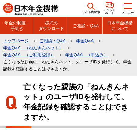
こ
チャット
の
サイト内検索
メニュー
ボット
ペ
年金の制度・
様式の
日本年金機構
ご相談・Q&A
手続き
ダウンロード
について
ー
ジ
トップページ
ご相談・Q&A
年金Q&A
の
年金Q&A （ねんきんネット）
先
年金Q&A （ご利用登録）
年金Q&A （申込み）
頭
亡くなった親族の「ねんきんネット」のユーザIDを発行して、年金
記録を確認することはできますか。
で
す
本
亡くなった親族の「ねんきんネ
文
ット」のユーザIDを発行して、
こ
こ
年金記録を確認することはでき
か
ますか。
ら