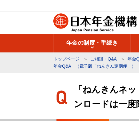
こ
の
ペ
ー
ジ
年金の制度・手続き
の
先
トップページ
ご相談・Q&A
年金Q
頭
年金Q&A （電子版「ねんきん定期便」）
で
本
す
文
「ねんきんネッ
こ
ンロードは一度
こ
か
ら