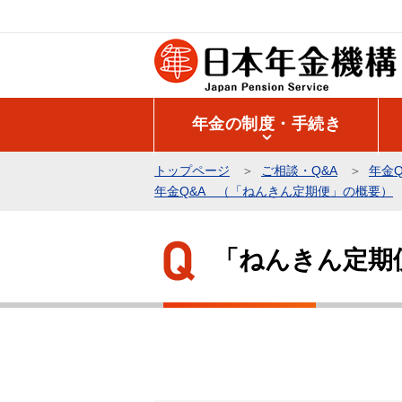
こ
の
ペ
ー
ジ
年金の制度・手続き
の
先
トップページ
ご相談・Q&A
年金Q
頭
年金Q&A （「ねんきん定期便」の概要）
で
本
す
文
「ねんきん定期
こ
こ
か
ら