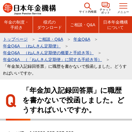
こ
チャット
の
サイト内検索
メニュー
ボット
ペ
年金の制度・
様式の
日本年金機構
ご相談・Q&A
手続き
ダウンロード
について
ー
ジ
トップページ
ご相談・Q&A
年金Q&A
の
年金Q&A （ねんきん定期便）
先
年金Q&A （ねんきん定期便の概要と手続き等）
頭
年金Q&A （「ねんきん定期便」に関する手続き等）
「年金加入記録回答票」に職歴を書かないで投函しました。どうす
で
ればいいですか。
す
本
「年金加入記録回答票」に職歴
文
を書かないで投函しました。ど
こ
こ
うすればいいですか。
か
ら