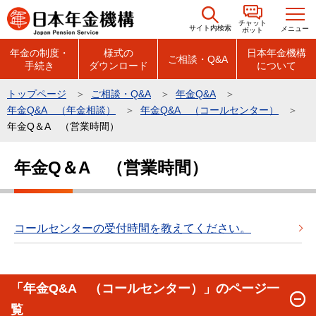
こ
チャット
の
サイト内検索
メニュー
ボット
ペ
年金の制度・
様式の
日本年金機構
ご相談・Q&A
手続き
ダウンロード
について
ー
ジ
トップページ
ご相談・Q&A
年金Q&A
の
年金Q&A （年金相談）
年金Q&A （コールセンター）
先
年金Q＆A （営業時間）
頭
本
で
年金Q＆A （営業時間）
文
す
こ
こ
か
コールセンターの受付時間を教えてください。
ら
「年金Q&A （コールセンター）」のページ一
覧