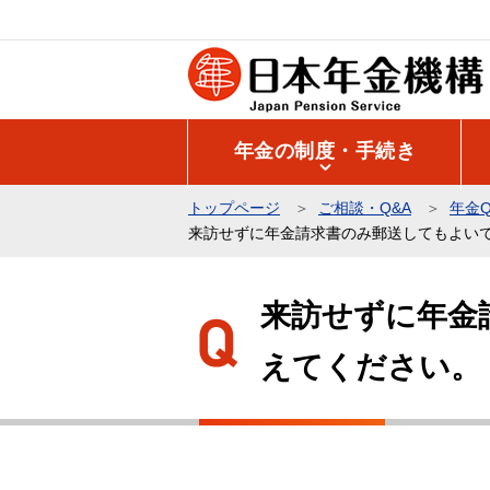
こ
の
ペ
ー
ジ
年金の制度・手続き
の
先
トップページ
ご相談・Q&A
年金Q
頭
来訪せずに年金請求書のみ郵送してもよい
で
本
す
文
来訪せずに年金
こ
えてください。
こ
か
ら