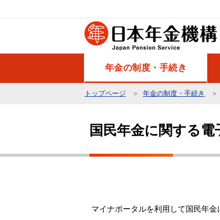
こ
の
ペ
ー
ジ
年金の制度・手続き
の
先
トップページ
年金の制度・手続き
頭
本
で
文
す
国民年金に関する電
こ
こ
か
ら
マイナポータルを利用して国民年金