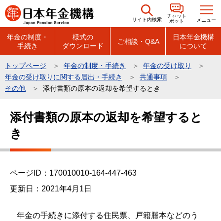
こ
チャット
の
サイト内検索
メニュー
ボット
ペ
年金の制度・
様式の
日本年金機構
ご相談・Q&A
手続き
ダウンロード
について
ー
ジ
トップページ
年金の制度・手続き
年金の受け取り
の
年金の受け取りに関する届出・手続き
共通事項
先
その他
添付書類の原本の返却を希望するとき
頭
本
で
添付書類の原本の返却を希望すると
文
す
き
こ
こ
か
ら
ページID：170010010-164-447-463
更新日：2021年4月1日
年金の手続きに添付する住民票、戸籍謄本などのう