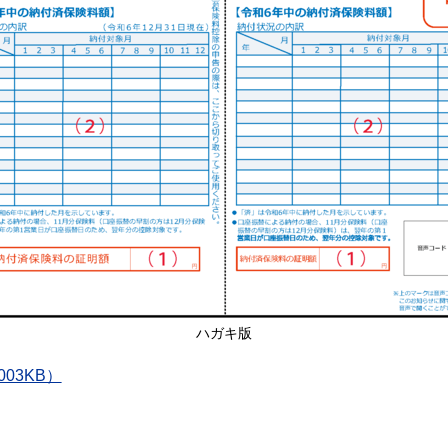
ハガキ版
03KB）