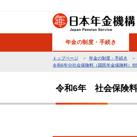
こ
の
ペ
ー
ジ
年金の制度・手続き
の
先
トップページ
年金の制度・手続き
頭
令和6年分社会保険料（国民年金保険料）控
で
本
す
文
令和6年 社会保険
こ
こ
か
ら