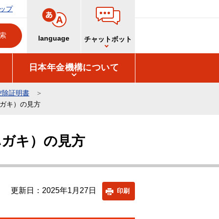
ップ
language
チャットボット
日本年金機構について
控除証明書
ハガキ）の見方
ハガキ）の見方
更新日：2025年1月27日
印刷