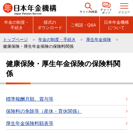
こ
チャット
の
サイト内検索
メニュー
ボット
ペ
年金の制度・
様式の
日本年金機構
ご相談・Q&A
手続き
ダウンロード
について
ー
ジ
トップページ
年金の制度・手続き
厚生年金保険
の
健康保険・厚生年金保険の保険料関係
先
本
頭
健康保険・厚生年金保険の保険料関
文
で
係
こ
す
こ
か
ら
標準報酬月額、賞与等
保険料の免除等（産休・育休関係）
厚生年金保険料額表等