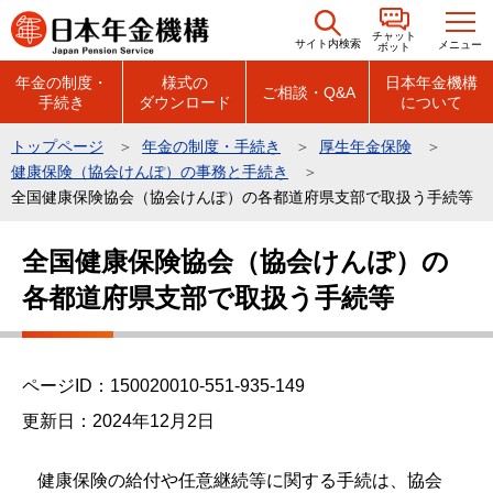
こ
チャット
の
サイト内検索
メニュー
ボット
ペ
年金の制度・
様式の
日本年金機構
ご相談・Q&A
手続き
ダウンロード
について
ー
ジ
トップページ
年金の制度・手続き
厚生年金保険
の
健康保険（協会けんぽ）の事務と手続き
先
全国健康保険協会（協会けんぽ）の各都道府県支部で取扱う手続等
頭
本
で
全国健康保険協会（協会けんぽ）の
文
す
各都道府県支部で取扱う手続等
こ
こ
か
ら
ページID：150020010-551-935-149
更新日：2024年12月2日
健康保険の給付や任意継続等に関する手続は、協会