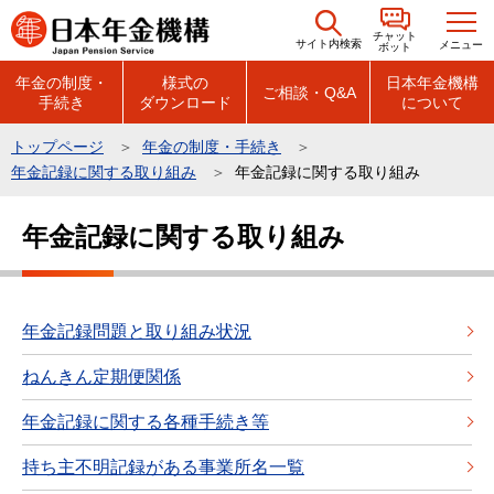
こ
チャット
の
サイト内検索
メニュー
ボット
ペ
年金の制度・
様式の
日本年金機構
ご相談・Q&A
手続き
ダウンロード
について
ー
ジ
トップページ
年金の制度・手続き
の
年金記録に関する取り組み
年金記録に関する取り組み
先
本
頭
年金記録に関する取り組み
文
で
こ
す
こ
か
年金記録問題と取り組み状況
ら
ねんきん定期便関係
年金記録に関する各種手続き等
持ち主不明記録がある事業所名一覧