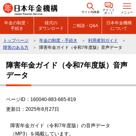
こ
チャット
の
サイト内検索
メニュー
ボット
ペ
年金の制度・
様式の
日本年金機構
ご相談・Q&A
手続き
ダウンロード
について
ー
ジ
トップページ
年金の制度・手続き
利用者別ガイド
の
障害のある方
障害年金ガイド（令和7年度版）音声データ
先
本
頭
障害年金ガイド（令和7年度版）音声
文
で
データ
こ
す
こ
か
ら
ページID：160040-883-665-819
更新日：2025年8月27日
障害年金ガイド（令和7年度版）の音声データ
（MP3）を掲載しています。