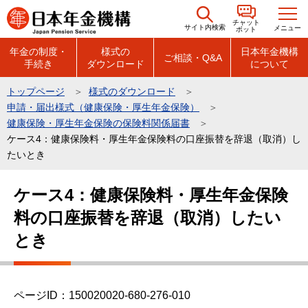
こ
チャット
の
サイト内検索
メニュー
ボット
ペ
年金の制度・
様式の
日本年金機構
ご相談・Q&A
手続き
ダウンロード
について
ー
ジ
トップページ
様式のダウンロード
の
申請・届出様式（健康保険・厚生年金保険）
先
健康保険・厚生年金保険の保険料関係届書
頭
ケース4：健康保険料・厚生年金保険料の口座振替を辞退（取消）し
たいとき
で
す
本
ケース4：健康保険料・厚生年金保険
文
料の口座振替を辞退（取消）したい
こ
こ
とき
か
ら
ページID：150020020-680-276-010