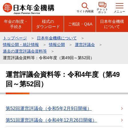
こ
チャット
の
サイト内検索
メニュー
ボット
ペ
年金の制度・
様式の
日本年金機構
ご相談・Q&A
手続き
ダウンロード
について
ー
ジ
トップページ
日本年金機構について
の
情報公開・統計情報
情報公開
運営評議会
先
過去の運営評議会資料等
頭
運営評議会資料等：令和4年度（第49回～第52回）
で
本
運営評議会資料等：令和4年度（第49
す
文
回～第52回）
こ
こ
か
ら
第52回運営評議会（令和5年2月9日開催）
第51回運営評議会（令和4年12月26日開催）