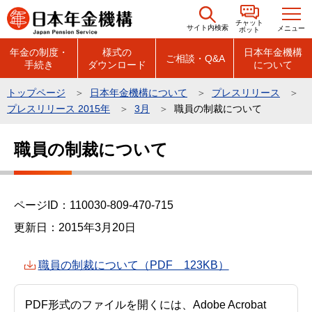
こ
チャット
の
サイト内検索
メニュー
ボット
ペ
年金の制度・
様式の
日本年金機構
ご相談・Q&A
手続き
ダウンロード
について
ー
ジ
トップページ
日本年金機構について
プレスリリース
の
プレスリリース 2015年
3月
職員の制裁について
先
本
頭
職員の制裁について
文
で
こ
す
こ
ページID：110030-809-470-715
か
ら
更新日：2015年3月20日
職員の制裁について（PDF 123KB）
PDF形式のファイルを開くには、Adobe Acrobat